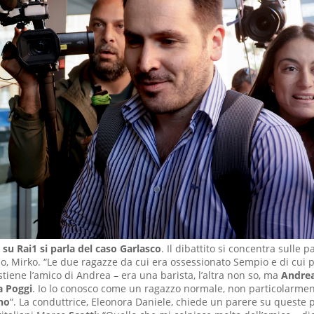
e su Rai1 si parla del caso Garlasco
. Il dibattito si concentra sulle 
, Mirko. “Le due ragazze da cui era ossessionato Sempio e di cui p
tiene l’amico di Andrea – era una barista, l’altra non so, ma
Andrea
a Poggi
. Io lo conosco come un ragazzo normale, non particolarmen
ano
“. La conduttrice, Eleonora Daniele, chiede un parere su queste p