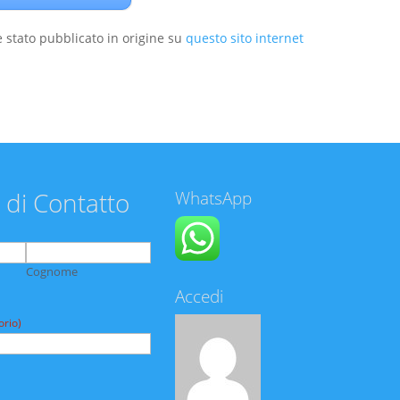
 stato pubblicato in origine su
questo sito internet
 di Contatto
WhatsApp
Cognome
Accedi
orio)