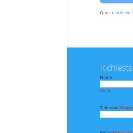
Questo
articolo
è
Richiesta
Nome
Nome
Telefono
(Obbligat
Città
(Obbligatorio)