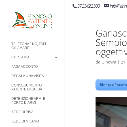
3713421300
info@rinn
Garlasco
Sempio
TELEFONA? NO, FATTI
oggetti
CHIAMARE!
CHI SIAMO
da
Ginevra
|
21
PAGA ACCONTO
REGALA UNA VISITA
Rinnovo Patente
CONSEGUIMENTO
PATENTE DI GUIDA
DETENZIONE ARMI E
PORTO D’ARMI
SEDE DI PISA
SEDE DI MILANO