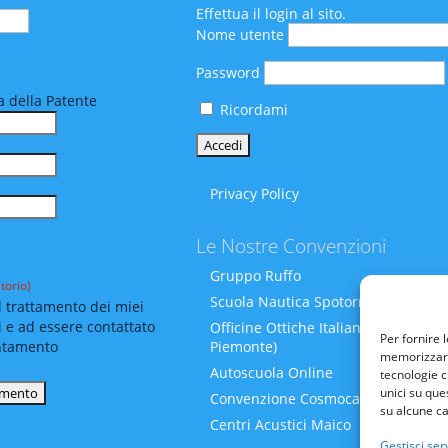
Effettua il login al sito.
Nome utente
Password
 della Patente
Ricordami
Privacy Policy
Le Nostre Convenzioni
Gruppo Ruffo
torio)
Scuola Nautica Spotornoli
 trattamento dei miei
i e ad essere contattato
Officine Ottiche Italiane (Liguria-
Per fornire 
Piemonte)
ntamento
memorizzare 
Autoscuola Online
tecnologie c
unici su que
Convenzione Cosmocare
su alcune ca
Centri Acustici Maico
Gestisci serv