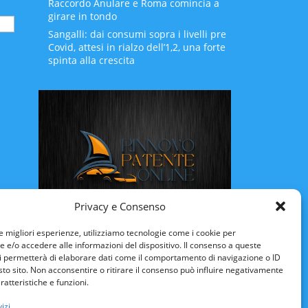
Raccordo Anulare e Roma comincia a
girare in tondo
Sangalli: dai consumi sopra i livelli pre
Covid, attesi in rialzo dell’1,2, una forte
spinta alla crescita
Privacy e Consenso
Rinnovo Patente Online
le migliori esperienze, utilizziamo tecnologie come i cookie per
e/o accedere alle informazioni del dispositivo. Il consenso a queste
i permetterà di elaborare dati come il comportamento di navigazione o ID
sto sito. Non acconsentire o ritirare il consenso può influire negativamente
ratteristiche e funzioni.
izi