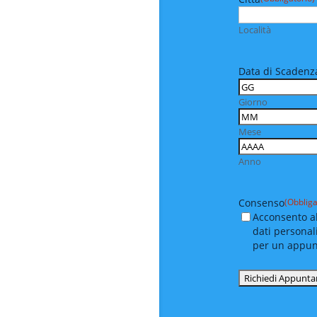
Località
Data di Scadenza
Giorno
Mese
Anno
Consenso
(Obbliga
Acconsento al
dati personal
per un appu