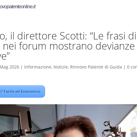
ovopatenteonline.it
, il direttore Scotti: “Le frasi di
 nei forum mostrano devianze
ve”
 Mag 2026
|
Informazione
,
Notizie
,
Rinnovo Patente di Guida
|
0 co
? Facile ed Economico