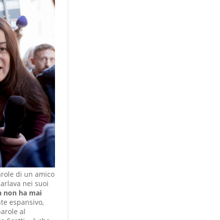
parole di un amico
arlava nei suoi
 non ha mai
te espansivo,
arole al