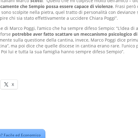
ritaliani Marco
Scotti
: “Quello che mi colpisce molto dell’amico – dic
icamente che Sempio possa essere capace di violenze
. Frasi però
 sono scolpite nella pietra, quel tratto di personalità con devianze 
pire chi sia stato effettivamente a uccidere Chiara Poggi”.
he di Marco Poggi, l’amico che ha sempre difeso Sempio: “L’idea di a
 forse
potrebbe aver fatto scattare un meccanismo psicologico di 
mente sulla questione della cantina, invece, Marco Poggi dice prima
ina”, ma poi dice che quelle discese in cantina erano rare. l’unico 
 Poi lui e tutta la sua famiglia hanno sempre difeso Sempio”.
X
? Facile ed Economico