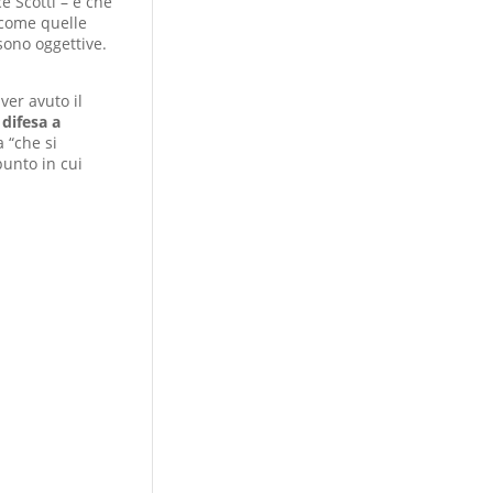
e Scotti – è che
 come quelle
sono oggettive.
ver avuto il
difesa a
 “che si
punto in cui