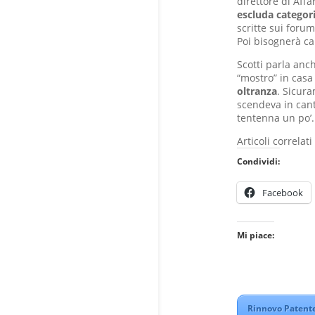
direttore di Affa
escluda categor
scritte sui forum
Poi bisognerà ca
Scotti parla anc
“mostro” in casa
oltranza
. Sicura
scendeva in cant
tentenna un po’.
Articoli correlati
Condividi:
Facebook
Mi piace:
Rinnovo Patente