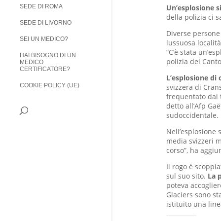
Un’esplosione si
SEDE DI ROMA
della polizia ci 
SEDE DI LIVORNO
Diverse persone 
SEI UN MEDICO?
lussuosa località
“C’è stata un’esp
HAI BISOGNO DI UN
polizia del Canto
MEDICO
CERTIFICATORE?
L’esplosione di 
COOKIE POLICY (UE)
svizzera di Cran
frequentato dai 
detto all’Afp Gaë
sudoccidentale.
Nell’esplosione s
media svizzeri m
corso”, ha aggiun
Il rogo è scoppia
sul suo sito.
La p
poteva accogliere
Glaciers sono st
istituito una lin