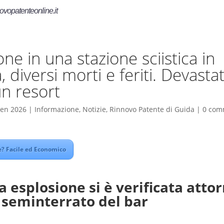
ovopatenteonline.it
ne in una stazione sciistica in
, diversi morti e feriti. Devasta
un resort
Gen 2026
|
Informazione
,
Notizie
,
Rinnovo Patente di Guida
|
0 com
? Facile ed Economico
 esplosione si è verificata attor
l seminterrato del bar