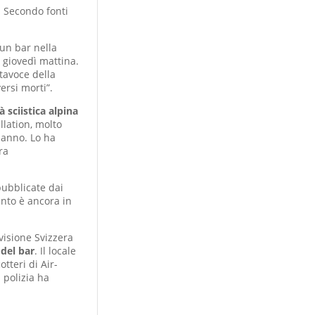
a. Secondo fonti
 un bar nella
a giovedì mattina.
rtavoce della
versi morti”.
 sciistica alpina
llation, molto
 anno. Lo ha
ra
ubblicate dai
ento è ancora in
evisione Svizzera
 del bar
. Il locale
tteri di Air-
 polizia ha