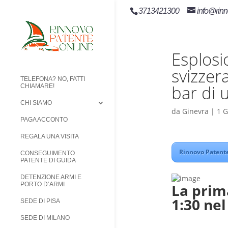
3713421300
info@rinn
Esplosio
svizzera
TELEFONA? NO, FATTI
bar di 
CHIAMARE!
CHI SIAMO
da
Ginevra
|
1 
PAGA ACCONTO
REGALA UNA VISITA
Rinnovo Patente
CONSEGUIMENTO
PATENTE DI GUIDA
DETENZIONE ARMI E
La prima
PORTO D’ARMI
1:30 ne
SEDE DI PISA
SEDE DI MILANO