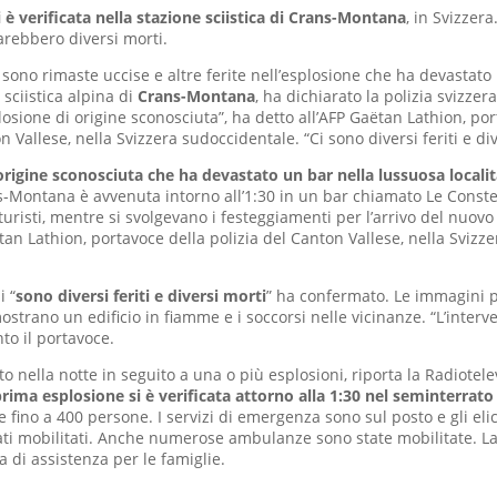
 è verificata nella stazione sciistica di Crans-Montana
, in Svizzer
sarebbero diversi morti.
sono rimaste uccise e altre ferite nell’esplosione che ha devastato
 sciistica alpina di
Crans-Montana
, ha dichiarato la polizia svizzer
losione di origine sconosciuta”, ha detto all’AFP Gaëtan Lathion, po
n Vallese, nella Svizzera sudoccidentale. “Ci sono diversi feriti e di
origine sconosciuta che ha devastato un bar nella lussuosa località
s-Montana è avvenuta intorno all’1:30 in un bar chiamato Le Conste
turisti, mentre si svolgevano i festeggiamenti per l’arrivo del nuovo
tan Lathion, portavoce della polizia del Canton Vallese, nella Svizze
i “
sono diversi feriti e diversi morti
” ha confermato. Le immagini p
ostrano un edificio in fiamme e i soccorsi nelle vicinanze. “L’interv
to il portavoce.
to nella notte in seguito a una o più esplosioni, riporta la Radiotel
rima esplosione si è verificata attorno alla 1:30 nel seminterrato
 fino a 400 persone. I servizi di emergenza sono sul posto e gli elico
ati mobilitati. Anche numerose ambulanze sono state mobilitate. La
ea di assistenza per le famiglie.