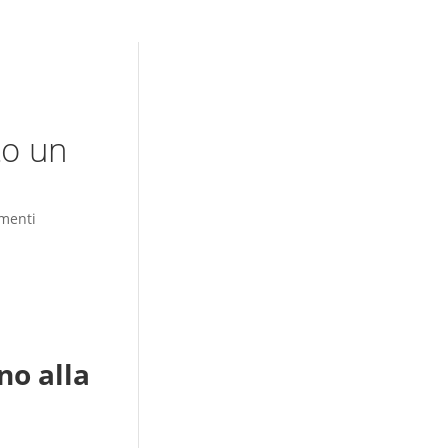
to un
menti
no alla