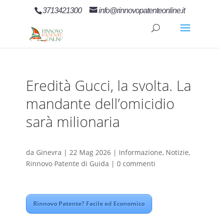
3713421300
info@rinnovopatenteonline.it
Eredità Gucci, la svolta. La
mandante dell’omicidio
sarà milionaria
da
Ginevra
|
22 Mag 2026
|
Informazione
,
Notizie
,
Rinnovo Patente di Guida
|
0 commenti
Rinnovo Patente? Facile ed Economico