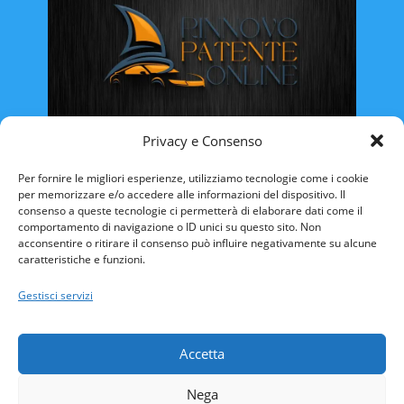
Privacy e Consenso
Rinnovo Patente Online
Per fornire le migliori esperienze, utilizziamo tecnologie come i cookie
per memorizzare e/o accedere alle informazioni del dispositivo. Il
consenso a queste tecnologie ci permetterà di elaborare dati come il
comportamento di navigazione o ID unici su questo sito. Non
acconsentire o ritirare il consenso può influire negativamente su alcune
caratteristiche e funzioni.
ABRUZZO
BASILICATA
CALABRIA
Gestisci servizi
CAMPANIA
EMILIA ROMAGNA
FRIULI VENEZIA-GIULIA
LAZIO
LIGURIA
Accetta
LOMBARDIA
MARCHE
MOLISE
Nega
PIEMONTE
PUGLIA
SARDEGNA
SICILIA