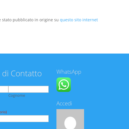
 stato pubblicato in origine su
questo sito internet
 di Contatto
WhatsApp
Cognome
Accedi
orio)