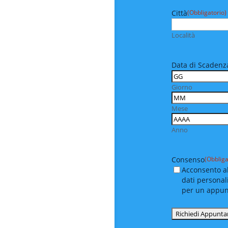
Città
(Obbligatorio)
Località
Data di Scadenza
Giorno
Mese
Anno
Consenso
(Obbliga
Acconsento al
dati personal
per un appu