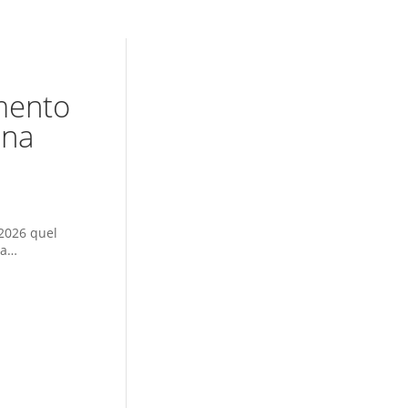
umento
ona
 2026 quel
sa…