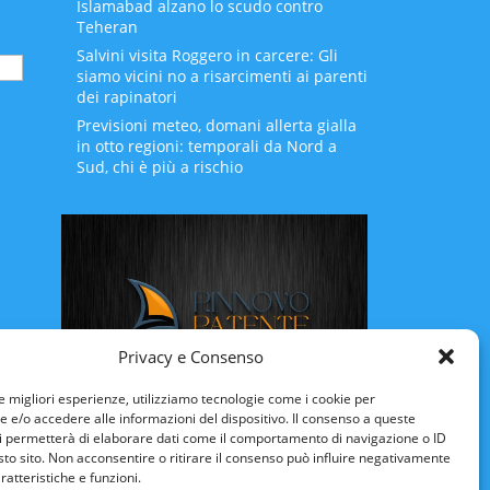
Islamabad alzano lo scudo contro
Teheran
Salvini visita Roggero in carcere: Gli
siamo vicini no a risarcimenti ai parenti
dei rapinatori
Previsioni meteo, domani allerta gialla
in otto regioni: temporali da Nord a
Sud, chi è più a rischio
Privacy e Consenso
le migliori esperienze, utilizziamo tecnologie come i cookie per
e/o accedere alle informazioni del dispositivo. Il consenso a queste
Rinnovo Patente Online
i permetterà di elaborare dati come il comportamento di navigazione o ID
sto sito. Non acconsentire o ritirare il consenso può influire negativamente
ratteristiche e funzioni.