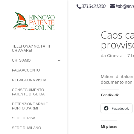
3713421300
info@rinn
Caos ca
provvis
TELEFONA? NO, FATTI
CHIAMARE!
da
Ginevra
|
7 L
CHI SIAMO
PAGA ACCONTO
Milioni di itali
REGALA UNA VISITA
documento non sa
CONSEGUIMENTO
PATENTE DI GUIDA
Condividi:
DETENZIONE ARMI E
Facebook
PORTO D’ARMI
SEDE DI PISA
Mi piace:
SEDE DI MILANO