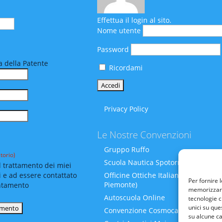
Effettua il login al sito.
Nome utente
Password
 della Patente
Ricordami
Privacy Policy
Le Nostre Convenzioni
Gruppo Ruffo
torio)
Scuola Nautica Spotornoli
 trattamento dei miei
i e ad essere contattato
Officine Ottiche Italiane (Liguria-
Per fornire 
Piemonte)
ntamento
memorizzare 
Autoscuola Online
tecnologie c
unici su que
Convenzione Cosmocare
su alcune ca