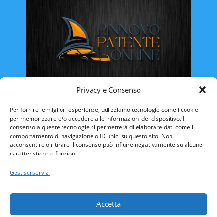
Privacy e Consenso
Rinnovo Patente Online
Per fornire le migliori esperienze, utilizziamo tecnologie come i cookie
per memorizzare e/o accedere alle informazioni del dispositivo. Il
consenso a queste tecnologie ci permetterà di elaborare dati come il
comportamento di navigazione o ID unici su questo sito. Non
acconsentire o ritirare il consenso può influire negativamente su alcune
caratteristiche e funzioni.
ABRUZZO
BASILICATA
CALABRIA
Gestisci servizi
CAMPANIA
EMILIA ROMAGNA
FRIULI VENEZIA-GIULIA
LAZIO
LIGURIA
Accetta
LOMBARDIA
MARCHE
MOLISE