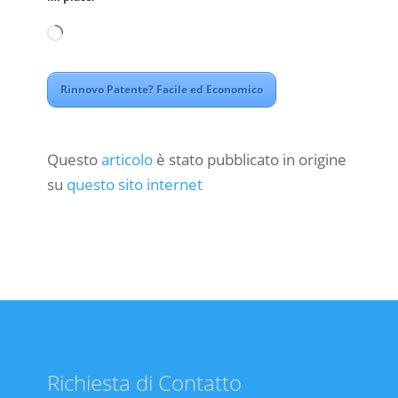
Caricamento
in
corso…
Rinnovo Patente? Facile ed Economico
Questo
articolo
è stato pubblicato in origine
su
questo sito internet
Richiesta di Contatto