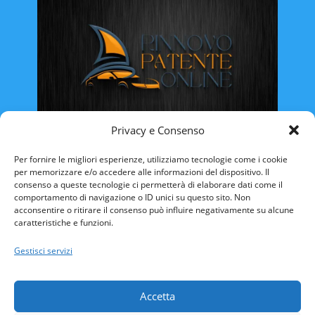
Privacy e Consenso
Rinnovo Patente Online
Per fornire le migliori esperienze, utilizziamo tecnologie come i cookie
per memorizzare e/o accedere alle informazioni del dispositivo. Il
consenso a queste tecnologie ci permetterà di elaborare dati come il
comportamento di navigazione o ID unici su questo sito. Non
acconsentire o ritirare il consenso può influire negativamente su alcune
caratteristiche e funzioni.
ABRUZZO
BASILICATA
CALABRIA
Gestisci servizi
CAMPANIA
EMILIA ROMAGNA
FRIULI VENEZIA-GIULIA
LAZIO
LIGURIA
Accetta
LOMBARDIA
MARCHE
MOLISE