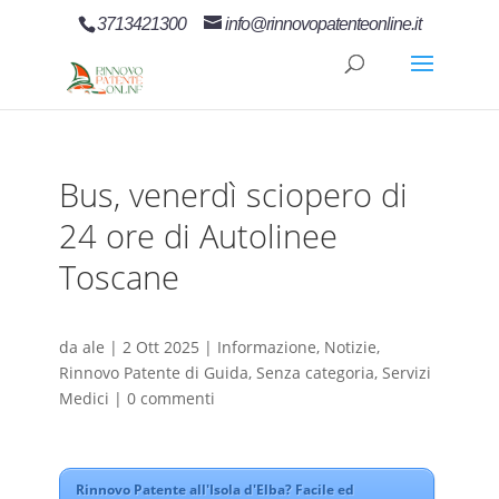
3713421300
info@rinnovopatenteonline.it
Bus, venerdì sciopero di
24 ore di Autolinee
Toscane
da
ale
|
2 Ott 2025
|
Informazione
,
Notizie
,
Rinnovo Patente di Guida
,
Senza categoria
,
Servizi
Medici
|
0 commenti
Rinnovo Patente all'Isola d'Elba? Facile ed