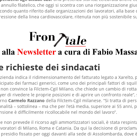
 annullo filatelico, che oggi si scontra con una riorganizzazione giu
condo quanto riferito dalle organizzazioni dei lavoratori, alla base 
essione della linea cardiovascolare, ritenuta non più sostenibile s
e richieste dei sindacati
’azienda indica il ridimensionamento del fatturato legato a Xarelto, 
icipato dei farmaci generici, come uno dei principali fattori di squi
non convince la Filctem-Cgil Milano, che chiede un cambio di rott
er di rivedere le proprie posizioni e di aprire un confronto reale”, 
orno
Carmelo Razzano
della Filctem-Cgil milanese. “Si tratta di pe
onalità – sottolinea – ma che per l’età media, superiore ai 55 anni,
nsione è difficilmente ricollocabile nel mondo del lavoro”.
 non prevede il ricorso agli ammortizzatori sociali, è stata respint
voratori di Milano, Roma e Catania. Da qui la decisione di proclama
 presidio fissato per oggi davanti alla sede di Assolombarda, dove