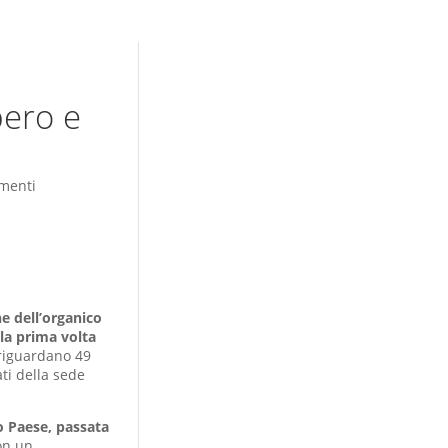
pero e
menti
e dell’organico
 la prima volta
i riguardano 49
ati della sede
o Paese, passata
on un