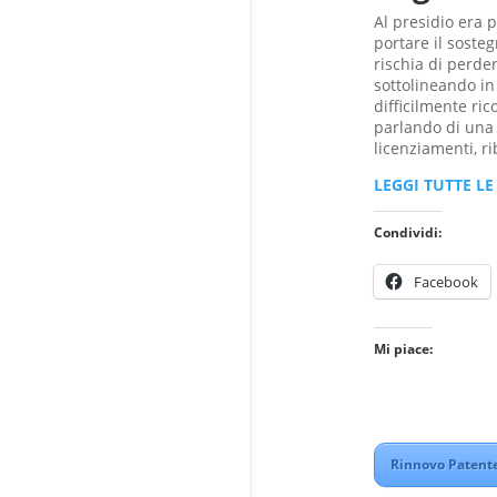
Al presidio era 
portare il soste
rischia di perder
sottolineando in 
difficilmente ri
parlando di una 
licenziamenti, ri
LEGGI TUTTE LE
Condividi:
Facebook
Mi piace:
Rinnovo Patente