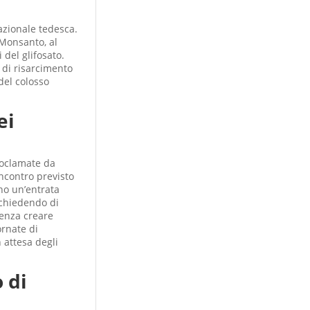
azionale tedesca.
 Monsanto, al
 del glifosato.
 di risarcimento
del colosso
ei
roclamate da
incontro previsto
no un’entrata
 chiedendo di
senza creare
ornate di
n attesa degli
 di