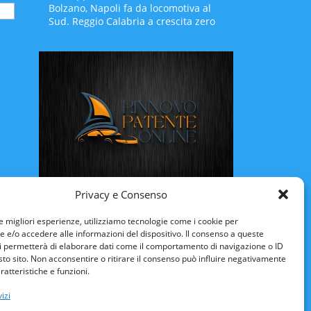
Bolzano, Napoli fa da locomotiva al
Sud. Reggio Calabria a crescita zero
Rinnovo Patente Online
Privacy e Consenso
le migliori esperienze, utilizziamo tecnologie come i cookie per
e/o accedere alle informazioni del dispositivo. Il consenso a queste
i permetterà di elaborare dati come il comportamento di navigazione o ID
sto sito. Non acconsentire o ritirare il consenso può influire negativamente
ratteristiche e funzioni.
izi