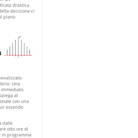
dicata drastica
della decisione ci
ul piano
penalizzato
librio. Una
a immediato.
spiega al
rsonale con una
 pur essendo
a dalle
re otto ore di
 è in programma