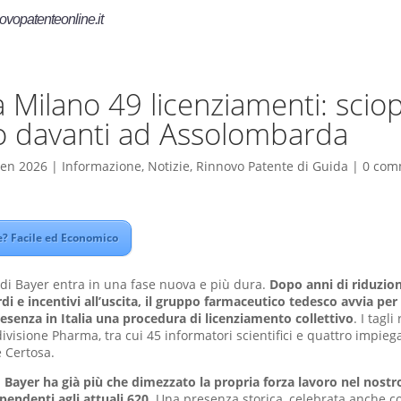
ovopatenteonline.it
a Milano 49 licenziamenti: scio
o davanti ad Assolombarda
Gen 2026
|
Informazione
,
Notizie
,
Rinnovo Patente di Guida
|
0 com
? Facile ed Economico
i di Bayer entra in una fase nuova e più dura.
Dopo anni di riduzion
di e incentivi all’uscita, il gruppo farmaceutico tedesco avvia per
resenza in Italia una procedura di licenziamento collettivo
. I tagl
divisione Pharma, tra cui 45 informatori scientifici e quattro impieg
e Certosa.
i
Bayer ha già più che dimezzato la propria forza lavoro nel nostr
ipendenti agli attuali 620.
Una presenza storica, celebrata anche c