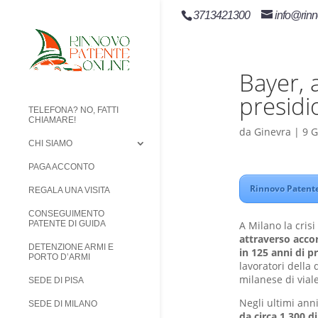
3713421300
info@rinn
Bayer, 
presidi
TELEFONA? NO, FATTI
CHIAMARE!
da
Ginevra
|
9 
CHI SIAMO
PAGA ACCONTO
Rinnovo Patente
REGALA UNA VISITA
CONSEGUIMENTO
A Milano la cris
PATENTE DI GUIDA
attraverso accor
DETENZIONE ARMI E
in 125 anni di p
PORTO D’ARMI
lavoratori della 
milanese di vial
SEDE DI PISA
Negli ultimi ann
SEDE DI MILANO
da circa 1.300 d