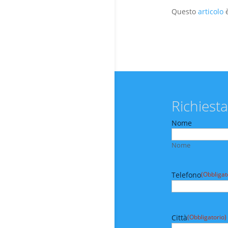
Questo
articolo
è
Richiesta
Nome
Nome
Telefono
(Obbligat
Città
(Obbligatorio)