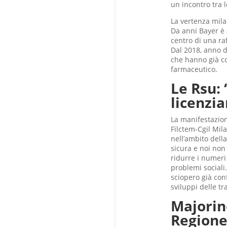
un incontro tra l
La vertenza mila
Da anni Bayer è 
centro di una raf
Dal 2018, anno d
che hanno già co
farmaceutico.
Le Rsu: 
licenzi
La manifestazion
Filctem-Cgil Mil
nell’ambito dell
sicura e noi non
ridurre i numeri
problemi sociali
sciopero già conf
sviluppi delle tra
Majorin
Regione