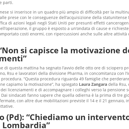
e parti.
nese si inserisce in un quadro più ampio di difficoltà per la multin
alle prese con le conseguenze dell’acquisizione della statunitense
fica di azioni legali negli Stati Uniti per presunti effetti cancerogeni
ell’operazione, il gruppo è esposto a un’ondata di cause e richieste
mportato costi enormi, con ripercussioni anche sulle altre attività 
“Non si capisce la motivazione d
amenti”
e di questa mattina ha segnato l’avvio delle otto ore di sciopero p
ano, Rsu e lavoratori della divisione Pharma, in concomitanza con l’
a procedura. “Questa procedura riguarda 49 famiglie che perderan
 ne capiamo la motivazione”, ha spiegato
Laura Zangara
della Rsu,
 dei licenziamenti e di accompagnare i colleghi verso la pensione 
. Dai sindacati fanno sapere che quella odierna è la prima di tre gi
ermate, con altre due mobilitazioni previste il 14 e il 21 gennaio, i
ttative.
o (Pd): “Chiediamo un intervento
 Lombardia”