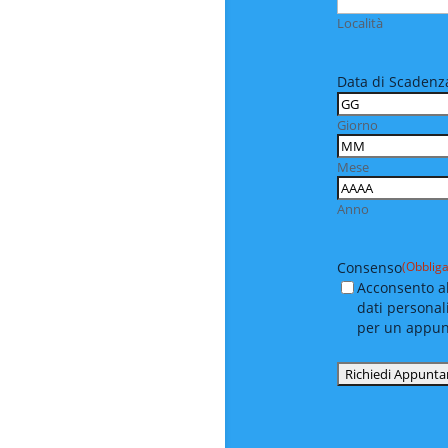
Località
Data di Scadenza
Giorno
Mese
Anno
Consenso
(Obbliga
Acconsento al
dati personal
per un appu