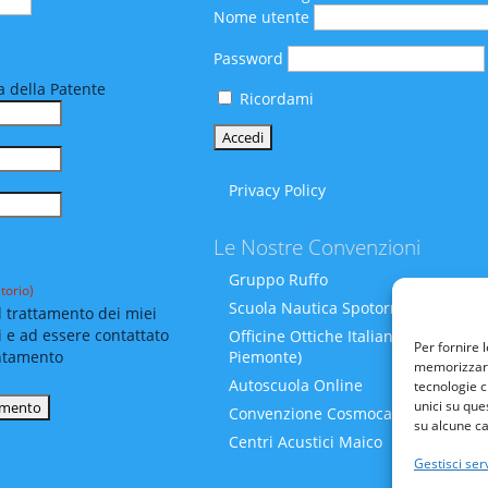
Nome utente
Password
 della Patente
Ricordami
Privacy Policy
Le Nostre Convenzioni
Gruppo Ruffo
torio)
Scuola Nautica Spotornoli
 trattamento dei miei
i e ad essere contattato
Officine Ottiche Italiane (Liguria-
Per fornire 
Piemonte)
ntamento
memorizzare 
Autoscuola Online
tecnologie c
unici su que
Convenzione Cosmocare
su alcune ca
Centri Acustici Maico
Gestisci serv