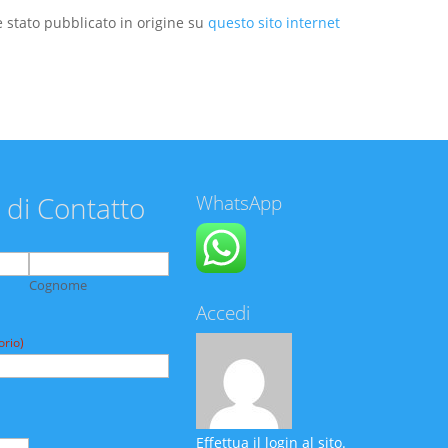
 stato pubblicato in origine su
questo sito internet
 di Contatto
WhatsApp
Cognome
Accedi
orio)
Effettua il login al sito.