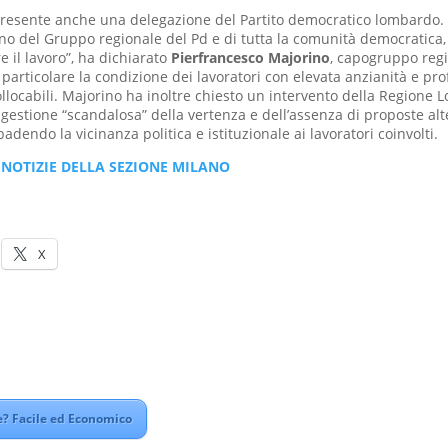
presente anche una delegazione del Partito democratico lombardo.
gno del Gruppo regionale del Pd e di tutta la comunità democratica, 
e il lavoro”, ha dichiarato
Pierfrancesco Majorino
, capogruppo regi
particolare la condizione dei lavoratori con elevata anzianità e prof
collocabili. Majorino ha inoltre chiesto un intervento della Regione 
gestione “scandalosa” della vertenza e dell’assenza di proposte alt
badendo la vicinanza politica e istituzionale ai lavoratori coinvolti.
 NOTIZIE DELLA SEZIONE MILANO
X
? Facile ed Economico