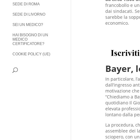
SEDE DI ROMA
francobollo e un
dai sindacati. Se
SEDE DI LIVORNO
sarebbe la soppr
economico.
SEI UN MEDICO?
HAI BISOGNO DI UN
MEDICO
CERTIFICATORE?
COOKIE POLICY (UE)
Bayer, l
In particolare, l
dall’ingresso ant
motivazione che 
“Chiediamo a Bay
quotidiano Il Gi
elevata professi
lontano dalla pe
La procedura, che
assemblee dei la
sciopero, con un