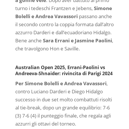
a gonfie vele
. Dopo aver battuto al primo
turno i tedeschi Frantzen e Jebens,
Simone
Bolelli e Andrea Vavassori
passano anche
il secondo contro la coppia formata dall’altro
azzurro Darderi e dall’ecuadoriano Hidalgo.
Bene anche
Sara Errani e Jasmine Paolini
,
che travolgono Hon e Saville.
Australian Open 2025, Errani-Paolini vs
Andreeva-Shnaider: rivincita di Parigi 2024
Per Simone Bolelli e Andrea Vavassori
,
contro Luciano Darderi e Diego Hidalgo
successo in due set molto combattuti risolti
al tie-break, dopo un grande equilibrio: 7-6
(3) 7-6 (4) il punteggio finale, che regala agli
azzurri gli ottavi del torneo.