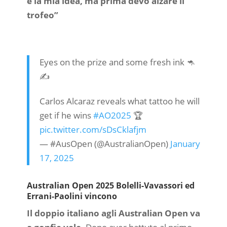
è la mia idea, ma prima devo alzare il
trofeo”
Eyes on the prize and some fresh ink 🦘
✍️
Carlos Alcaraz reveals what tattoo he will
get if he wins
#AO2025
🏆
pic.twitter.com/sDsCklafjm
— #AusOpen (@AustralianOpen)
January
17, 2025
Australian Open 2025 Bolelli-Vavassori ed
Errani-Paolini vincono
Il doppio italiano agli Australian Open va