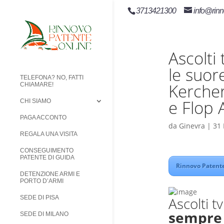
3713421300
info@rinn
Ascolti
le suor
TELEFONA? NO, FATTI
Kercher
CHIAMARE!
e Flop 
CHI SIAMO
PAGA ACCONTO
da
Ginevra
|
31 
REGALA UNA VISITA
CONSEGUIMENTO
PATENTE DI GUIDA
Rinnovo Patente
DETENZIONE ARMI E
PORTO D’ARMI
Ascolti t
SEDE DI PISA
sempre 
SEDE DI MILANO