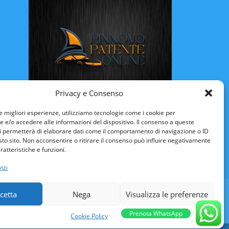
Privacy e Consenso
Rinnovo Patente Online
le migliori esperienze, utilizziamo tecnologie come i cookie per
e/o accedere alle informazioni del dispositivo. Il consenso a queste
i permetterà di elaborare dati come il comportamento di navigazione o ID
sto sito. Non acconsentire o ritirare il consenso può influire negativamente
ratteristiche e funzioni.
izi
ULI VENEZIA-GIULIA
LAZIO
LIGURIA
cetta
Nega
Visualizza le preferenze
CILIA
TOSCANA
TRENTINO ALTO-ADIGE
Prenota WhatsApp
Cookie Policy