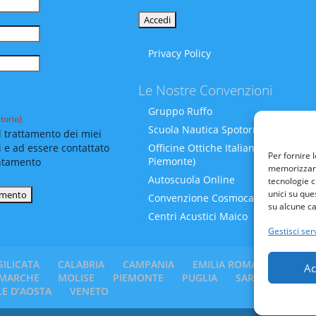
Privacy Policy
Le Nostre Convenzioni
Gruppo Ruffo
torio)
Scuola Nautica Spotornoli
 trattamento dei miei
i e ad essere contattato
Officine Ottiche Italiane (Liguria-
Per fornire 
Piemonte)
ntamento
memorizzare 
Autoscuola Online
tecnologie c
unici su que
Convenzione Cosmocare
su alcune ca
Centri Acustici Maico
Gestisci serv
SILICATA
CALABRIA
CAMPANIA
EMILIA ROMAGNA
FRI
Ac
MARCHE
MOLISE
PIEMONTE
PUGLIA
SARDEGNA
SI
LE D’AOSTA
VENETO