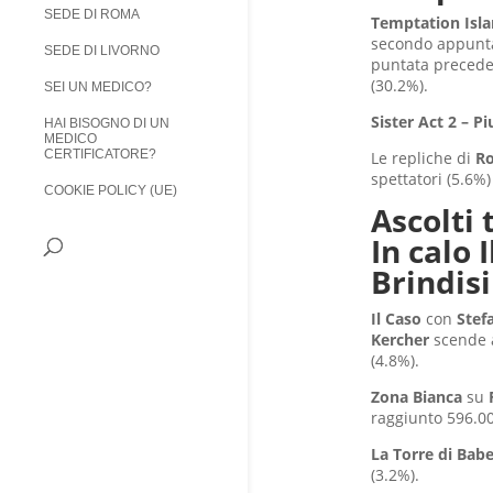
SEDE DI ROMA
Temptation Isl
secondo appuntam
SEDE DI LIVORNO
puntata preceden
(30.2%).
SEI UN MEDICO?
Sister Act 2 – P
HAI BISOGNO DI UN
MEDICO
CERTIFICATORE?
Le repliche di
Ro
spettatori (5.6%)
COOKIE POLICY (UE)
Ascolti
In calo 
Brindisi
Il Caso
con
Stef
Kercher
scende a
(4.8%).
Zona Bianca
su
raggiunto 596.00
La Torre di Babe
(3.2%).