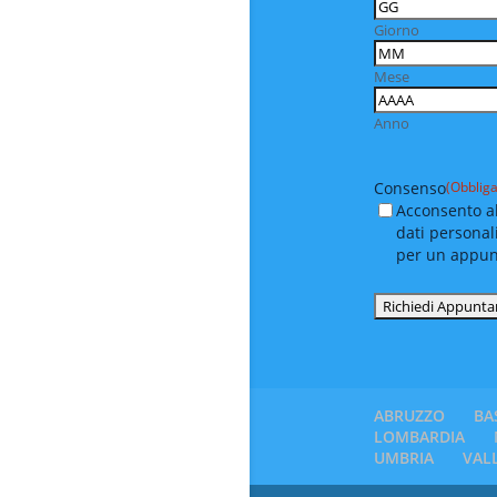
Giorno
Mese
Anno
Consenso
(Obbliga
Acconsento al
dati personal
per un appu
ABRUZZO
BA
LOMBARDIA
UMBRIA
VAL