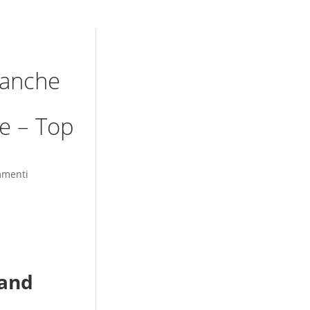
a anche
ce – Top
mmenti
land