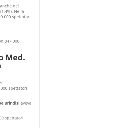
 anche nel
31.4%). Nella
9.000 spettatori
con 847.000
go Med.
n
h
.000 spettatori
e Brindisi
aveva
00 spettatori