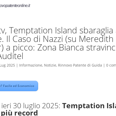
ovopatenteonline.it
 tv, Temptation Island sbaragli
e. Il Caso di Nazzi (su Meredith
) a picco: Zona Bianca stravin
Auditel
Lug 2025
|
Informazione
,
Notizie
,
Rinnovo Patente di Guida
|
0 co
? Facile ed Economico
v ieri 30 luglio 2025:
Temptation Is
più record