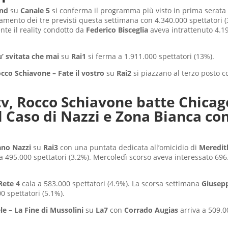
and
su
Canale 5
si conferma il programma più visto in prima serata
ento dei tre previsti questa settimana con 4.340.000 spettatori (
te il reality condotto da
Federico Bisceglia
aveva intrattenuto 4.19
iu’ svitata che mai
su
Rai1
si ferma a 1.911.000 spettatori (13%).
cco Schiavone – Fate il vostro
su
Rai2
si piazzano al terzo posto 
 tv, Rocco Schiavone batte Chica
Il Caso di Nazzi e Zona Bianca co
ano Nazzi
su
Rai3
con una puntata dedicata all’omicidio di
Meredit
 495.000 spettatori (3.2%). Mercoledì scorso aveva interessato 696
Rete 4
cala a 583.000 spettatori (4.9%). La scorsa settimana
Giusepp
0 spettatori (5.1%).
le – La Fine di Mussolini
su
La7
con
Corrado Augias
arriva a 509.0