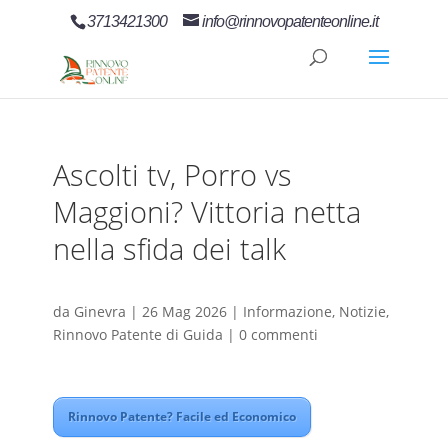
3713421300
info@rinnovopatenteonline.it
Ascolti tv, Porro vs
Maggioni? Vittoria netta
nella sfida dei talk
da
Ginevra
|
26 Mag 2026
|
Informazione
,
Notizie
,
Rinnovo Patente di Guida
|
0 commenti
Rinnovo Patente? Facile ed Economico