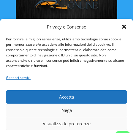
Privacy e Consenso
Rinnovo Patente Online
Per fornire le migliori esperienze, utilizziamo tecnologie come i cookie
per memorizzare e/o accedere alle informazioni del dispositivo. Il
consenso a queste tecnologie ci permetterà di elaborare dati come il
comportamento di navigazione o ID unici su questo sito. Non
acconsentire o ritirare il consenso può influire negativamente su alcune
caratteristiche e funzioni.
ABRUZZO
BASILICATA
CALABRIA
Gestisci servizi
CAMPANIA
EMILIA ROMAGNA
FRIULI VENEZIA-GIULIA
LAZIO
LIGURIA
Accetta
LOMBARDIA
MARCHE
MOLISE
Nega
PIEMONTE
PUGLIA
SARDEGNA
SICILIA
TOSCANA
TRENTINO ALTO-ADIGE
Visualizza le preferenze
UMBRIA
VALLE D’AOSTA
VENETO